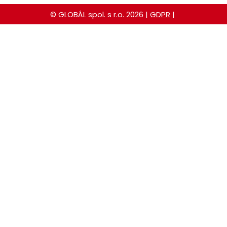
© GLOBÁL spol. s r.o. 2026 |
GDPR
|