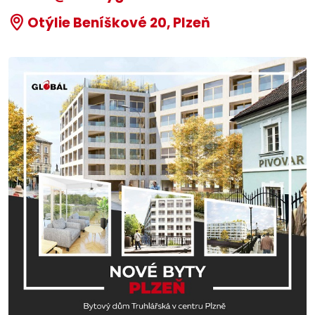
Otýlie Beníškové 20, Plzeň